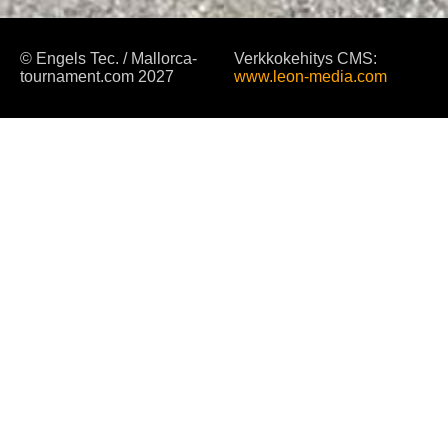
© Engels Tec. / Mallorca-
Verkkokehitys CMS:
tournament.com 2027
www.leon-media.com