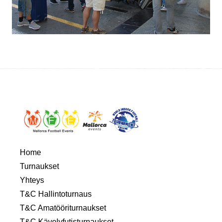
Home
Turnaukset
Yhteys
T&C Hallintoturnaus
T&C Amatööriturnaukset
T&C Kävelyfutisturnaukset