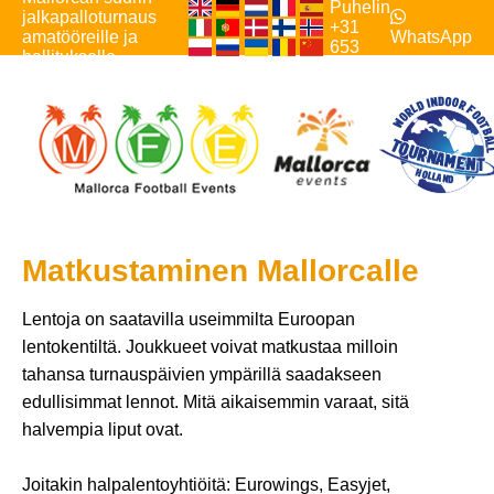
Puhelin
jalkapalloturnaus
+31
amatööreille ja
WhatsApp
653
hallitukselle
333083
Matkustaminen Mallorcalle
Lentoja on saatavilla useimmilta Euroopan
lentokentiltä. Joukkueet voivat matkustaa milloin
tahansa turnauspäivien ympärillä saadakseen
edullisimmat lennot. Mitä aikaisemmin varaat, sitä
halvempia liput ovat.
Joitakin halpalentoyhtiöitä: Eurowings, Easyjet,